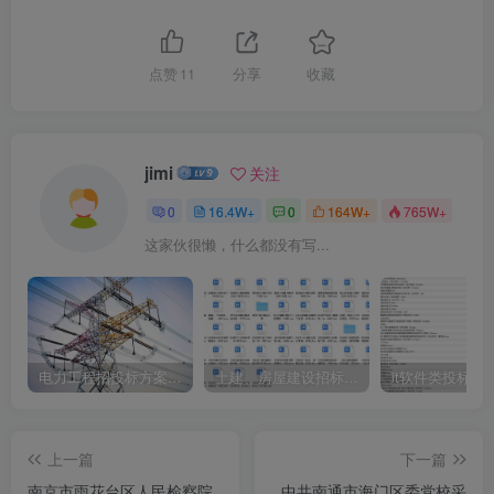
点赞
11
分享
收藏
jimi
关注
0
16.4W+
0
164W+
765W+
这家伙很懒，什么都没有写...
电力工程招投标方案模板
土建、房屋建设招标文件标书模板
it软件类投标书
上一篇
下一篇
南京市雨花台区人民检察院
中共南通市海门区委党校采