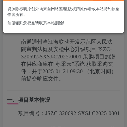
您当前未登录！建议登陆后购买，可保存购买订单
资源除标明原创外均来自网络整理,版权归原作者或本站特约原创
作者所有。
如侵犯到您权益请联系本站删除!
项目概况
南通通州湾江海联动开发示范区人民法
院审判法庭及安检中心升级项目
JSZC-
320692-SXSJ-C2025-0001
采购项目的潜
在供应商应在
“苏采云”系统
获取采购文
件，并于
2025-01-21 09:30
（北京时间）
前提交响应文件。
一、项目基本情况
项目编号：
JSZC-320692-SXSJ-C2025-0001