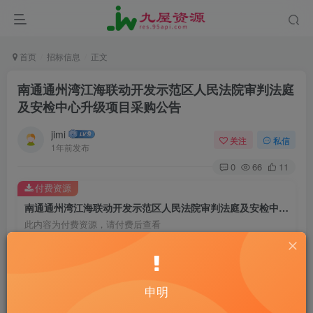
首页
招标信息
正文
南通通州湾江海联动开发示范区人民法院审判法庭
及安检中心升级项目采购公告
jimi
关注
私信
1年前发布
0
66
11
付费资源
南通通州湾江海联动开发示范区人民法院审判法庭及安检中心升级项目采购公告
此内容为付费资源，请付费后查看
20
￥
10
免费
黄金会员
￥
钻石会员
申明
立即购买