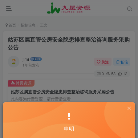
首页
招标信息
正文
姑苏区属直管公房安全隐患排查整治咨询服务采购
公告
jimi
关注
私信
1年前发布
0
53
12
付费资源
姑苏区属直管公房安全隐患排查整治咨询服务采购公告
此内容为付费资源，请付费后查看
20
￥
10
免费
黄金会员
￥
钻石会员
申明
立即购买