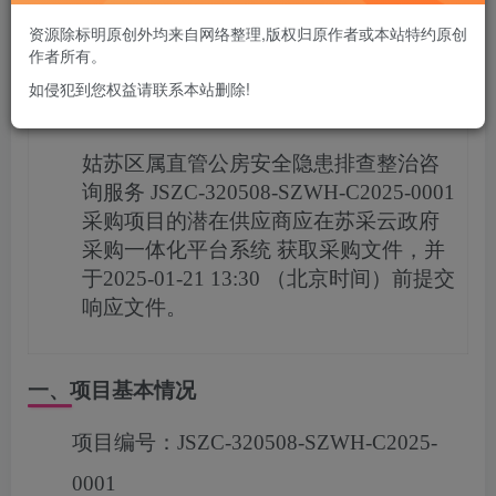
您当前未登录！建议登陆后购买，可保存购买订单
资源除标明原创外均来自网络整理,版权归原作者或本站特约原创
作者所有。
如侵犯到您权益请联系本站删除!
项目概况
姑苏区属直管公房安全隐患排查整治咨
询服务
JSZC-320508-SZWH-C2025-0001
采购项目的潜在供应商应在
苏采云政府
采购一体化平台系统
获取采购文件，并
于
2025-01-21 13:30
（北京时间）前提交
响应文件。
一、项目基本情况
项目编号：
JSZC-320508-SZWH-C2025-
0001