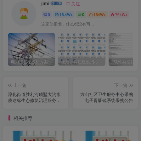
jimi
关注
0
16.4W+
0
164W+
764W+
这家伙很懒，什么都没有写...
电力工程招投标方案模板
土建、房屋建设招标文件标书模板
it软件类投标书
上一篇
下一篇
淳化街道胜利河咸墅大沟水
方山社区卫生服务中心采购
质达标生态修复治理服务项
电子胃肠镜系统采购公告
目采购公告
相关推荐