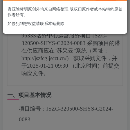
您当前未登录！建议登陆后购买，可保存购买订单
资源除标明原创外均来自网络整理,版权归原作者或本站特约原创
作者所有。
项目概况
如侵犯到您权益请联系本站删除!
96333话务中心运营服务项目
JSZC-
320500-SHYS-C2024-0083
采购项目的潜
在供应商应在
“苏采云”系统（网址：
http://jszfcg.jsczt.cn/）
获取采购文件，并
于
2025-01-21 09:30
（北京时间）前提交
响应文件。
一、项目基本情况
项目编号：
JSZC-320500-SHYS-C2024-
0083