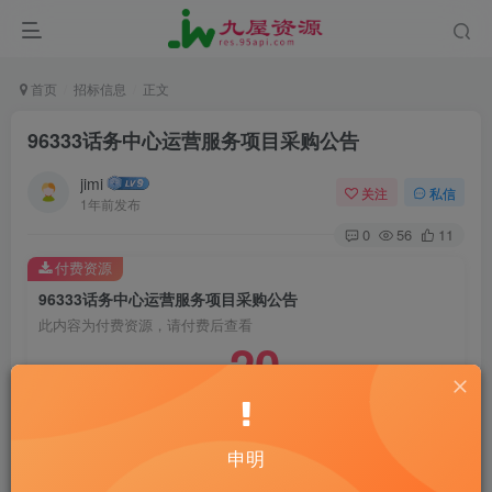
首页
招标信息
正文
96333话务中心运营服务项目采购公告
jimi
关注
私信
1年前发布
0
56
11
付费资源
96333话务中心运营服务项目采购公告
此内容为付费资源，请付费后查看
20
￥
10
免费
黄金会员
￥
钻石会员
立即购买
申明