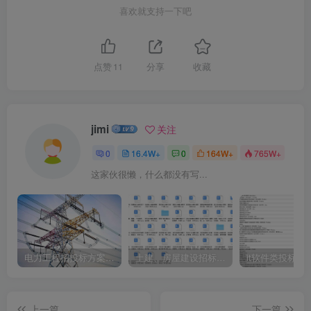
喜欢就支持一下吧
点赞
11
分享
收藏
jimi
关注
0
16.4W+
0
164W+
765W+
这家伙很懒，什么都没有写...
电力工程招投标方案模板
土建、房屋建设招标文件标书模板
it软件类投标书
上一篇
下一篇