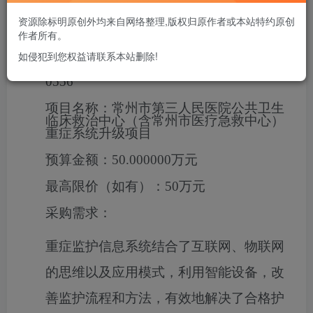
资源除标明原创外均来自网络整理,版权归原作者或本站特约原创
作者所有。
一、项目基本情况
如侵犯到您权益请联系本站删除!
项目编号：
JSZC-320400-JZCG-G2024-
0556
项目名称：
常州市第三人民医院公共卫生
临床救治中心（含常州市医疗急救中心）
重症系统升级项目
预算金额：
50.000000万元
最高限价（如有）：
50万元
采购需求：
重症监护信息系统结合了互联网、物联网
的思维以及应用模式，利用智能设备，改
善监护流程和方法，有效地解决了合格护