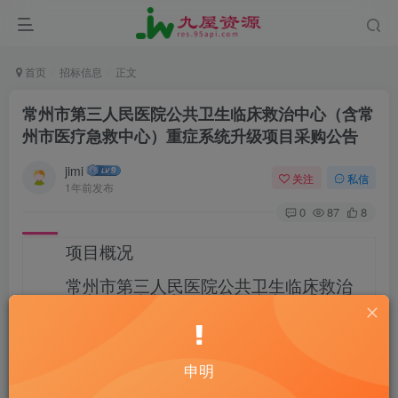
首页
招标信息
正文
常州市第三人民医院公共卫生临床救治中心（含常
州市医疗急救中心）重症系统升级项目采购公告
jimi
关注
私信
1年前发布
0
87
8
项目概况
常州市第三人民医院公共卫生临床救治
中心（含常州市医疗急救中心）重症系
统升级项目
JSZC-320400-JZCG-G2024-
0556
招标项目的潜在投标人应在
“苏采
云”政府采购一体化平台
获取招标文件，
并于
2025-02-07 09:30
（北京时间）前递
申明
交投标文
件。