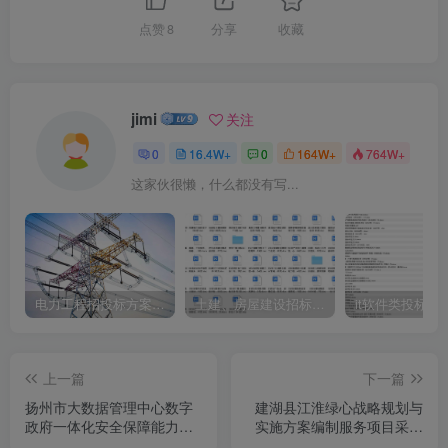
点赞
8
分享
收藏
jimi
关注
0
16.4W+
0
164W+
764W+
这家伙很懒，什么都没有写...
电力工程招投标方案模板
土建、房屋建设招标文件标书模板
it软件类投标书
上一篇
下一篇
扬州市大数据管理中心数字
建湖县江淮绿心战略规划与
政府一体化安全保障能力提
实施方案编制服务项目采购
升采购公告(二)
公告