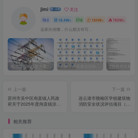
jimi
关注
0
16.4W+
0
164W+
765W+
这家伙很懒，什么都没有写...
电力工程招投标方案模板
土建、房屋建设招标文件标书模板
it软件类投标书
上一篇
下一篇
苏州市吴中区甪直镇人民政
连云港市赣榆区学校建筑物
府关于2025年度甪直镇涉诉
消防安全状况评估项目（专
律师事务所数据库诉讼合作
门面向中小企业）采购公告
单位项目的采购公告
相关推荐