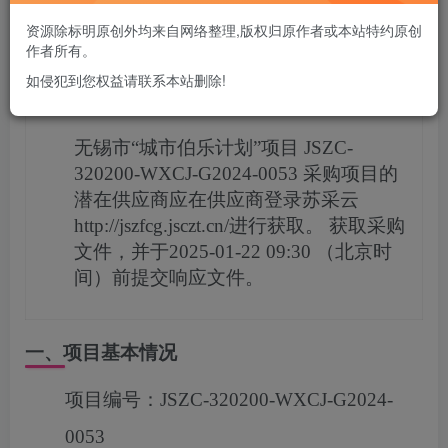
您当前未登录！建议登陆后购买，可保存购买订单
资源除标明原创外均来自网络整理,版权归原作者或本站特约原创
作者所有。
如侵犯到您权益请联系本站删除!
项目概况
无锡市“城市伯乐计划”项目
JSZC-
320200-WXCJ-G2024-0053
采购项目的
潜在供应商应在
供应商登录苏采云
http://jszfcg.jsczt.cn/进行获取。
获取采购
文件，并于
2025-01-22 09:30
（北京时
间）前提交响应文件。
一、项目基本情况
项目编号：
JSZC-320200-WXCJ-G2024-
0053