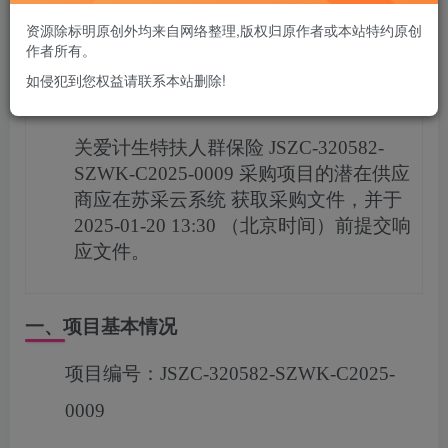
您当前未登录！建议登陆后购买，可保存购买订单
资源除标明原创外均来自网络整理,版权归原作者或本站特约原创
作者所有。
如侵犯到您权益请联系本站删除!
项目概况
关爱计生特扶人群保险
JSZC-320582-
SZWK-C2025-0009
采购项目的潜在供应
商应在
苏采云系统
获取采购文件，并于
2025-01-20 13:30
（北京时间）前提交响
应文件。
一、项目基本情况
项目编号：
JSZC-320582-SZWK-C2025-
0009