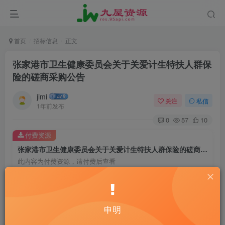
首页
招标信息
正文
张家港市卫生健康委员会关于关爱计生特扶人群保
险的磋商采购公告
jimi
关注
私信
1年前发布
0
57
10
付费资源
张家港市卫生健康委员会关于关爱计生特扶人群保险的磋商采购公告
此内容为付费资源，请付费后查看
20
￥
10
免费
黄金会员
￥
钻石会员
申明
立即购买