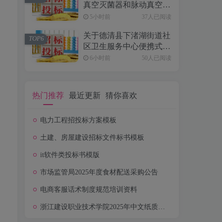
真空灭菌器和脉动真空清
洗消毒器项目的公开招标
5小时前
37人已阅读
公告[浙江省国际技术设
关于德清县下渚湖街道社
备招标有限公司]
TOP6
区卫生服务中心便携式彩
色多普勒超声诊断系统项
6小时前
50人已阅读
目的公开招标公告[浙江
省国际技术设备招标有限
公司]
热门推荐
最近更新
猜你喜欢
均
电力工程招投标方案模板
土建、房屋建设招标文件标书模板
it软件类投标书模版
市场监管局2025年度食材配送采购公告
电商客服话术制度规范培训资料
浙江建设职业技术学院2025年中文纸质图书采购项目公开招标公告