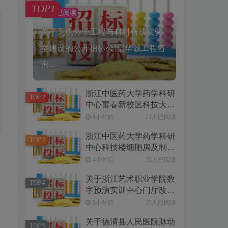
TOP1
39人已阅读
关于无机分子工程与材料合成实验
室建设的公开招标公告[华诚工程咨
询...
浙江中医药大学药学科研
TOP2
中心富春新校区科技大楼
相关设备公开招标公告
4小时前
21人已阅读
浙江中医药大学药学科研
TOP3
中心科技楼细胞房及制剂
室相关设备采购项目公开
4小时前
35人已阅读
招标公告
关于浙江艺术职业学院数
TOP4
字预演实训中心门厅改造
设备采购项目公开招标公
5小时前
35人已阅读
告[德邻联合工程有限公
关于德清县人民医院脉动
司]
TOP5