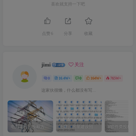
喜欢就支持一下吧
点赞
6
分享
收藏
jimi
关注
0
16.4W+
0
164W+
765W+
这家伙很懒，什么都没有写...
电力工程招投标方案模板
土建、房屋建设招标文件标书模板
it软件类投标