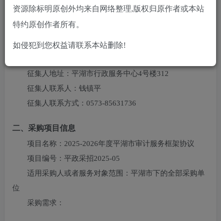
资源除标明原创外均来自网络整理,版权归原作者或本站
您当前未登录！建议登陆后购买，可保存购买订单
特约原创作者所有。
一、征集人信息
如侵犯到您权益请联系本站删除!
征集人名称：
平湖市公共资源交易中心
征集人地址：
平湖市行政服务中心4号楼312
征集人联系人：
钱镇平
征集人联系方式：
0573-85631736
二、采购项目信息
项目名称：
2025-2026年度平湖市审计服务框架协议
项目编号：
平政采招2025-05
适用采购人或者服务对象范围：
平湖市下的全部采购单
位
采购需求：