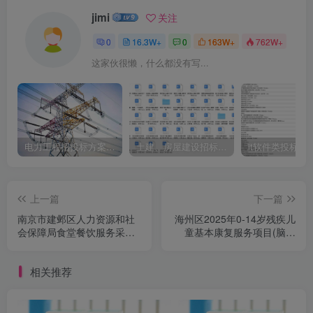
jimi
关注
0
16.3W+
0
163W+
762W+
这家伙很懒，什么都没有写...
电力工程招投标方案模板
土建、房屋建设招标文件标书模板
it软件类投标书
上一篇
下一篇
南京市建邺区人力资源和社
海州区2025年0-14岁残疾儿
会保障局食堂餐饮服务采购
童基本康复服务项目(脑瘫
公告
类)采购公告
相关推荐