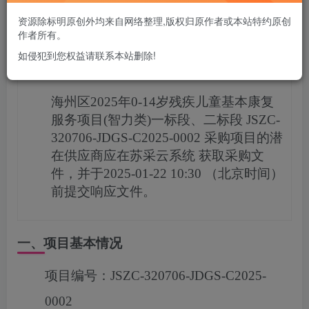
您当前未登录！建议登陆后购买，可保存购买订单
资源除标明原创外均来自网络整理,版权归原作者或本站特约原创
作者所有。
如侵犯到您权益请联系本站删除!
项目概况
海州区2025年0-14岁残疾儿童基本康复
服务项目(智力类)一标段、二标段
JSZC-
320706-JDGS-C2025-0002
采购项目的潜
在供应商应在
苏采云系统
获取采购文
件，并于
2025-01-22 10:30
（北京时间）
前提交响应文件。
一、项目基本情况
项目编号：
JSZC-320706-JDGS-C2025-
0002