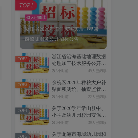
TOP1
43人已阅读
浙江省2026年海洋灾害灾后卫星遥
感监测服务公开招标公告
浙江省沿海基础地理数据
TOP2
处理加工技术服务公开招
标公告
3小时前
49人已阅读
余杭区2026年种粮大户补
TOP3
贴面积测绘、抽查监管项
）
目的公开招标公告
5小时前
22人已阅读
关于2026学年常山县中、
TOP4
小学及幼儿园校园安保服
务项目的公开招标公告
6小时前
39人已阅读
[衢州市公共资源交易常
关于龙港市海城幼儿园和
山分中心]
TOP5