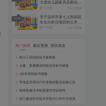
大道幼儿园家具及教玩具
采购项目的公开招标公告
7小时前
33人已阅读
[浙江阳升建设管理咨询
关于温州市第七人民医院
有限公司]
TOP6
生化分析仪项目的公开招
标公告[浙江省国际技术
7小时前
23人已阅读
设备招标有限公司]
监
热门推荐
最近更新
猜你喜欢
电力工程招投标方案模板
土建、房屋建设招标文件标书模板
均
it软件类投标书模版
市场监管局2025年度食材配送采购公告
电商客服话术制度规范培训资料
浙江建设职业技术学院2025年中文纸质图书采购项目公开招标公告