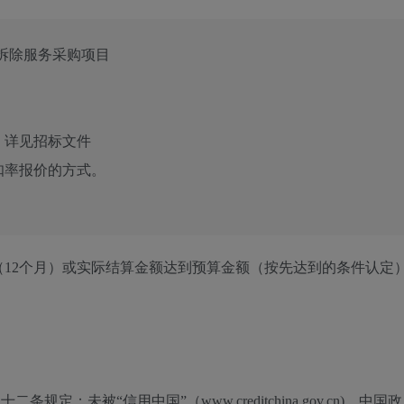
筑物拆除服务采购项目
：
详见招标文件
扣率报价的方式。
12个月）或实际结算金额达到预算金额（按先达到的条件认定
定；未被“信用中国”（www.creditchina.gov.cn)、中国政