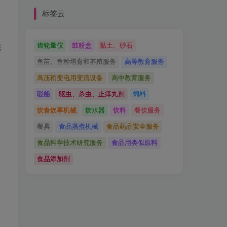
标签云
获
齿轮量仪
鼓粉盒
黏土、砂石
供
鱼苗、鱼种培育和养殖服务
高等教育服务
高压输变电用变流设备
高中教育服务
驳船
驱虫、杀虫、止痒丸剂
饲料
饮食炊事机械
饮水器
饮料
餐饮服务
餐具
食品蒸煮机械
食品药品安全服务
食品科学技术研究服务
食品用类似原料
食品添加剂