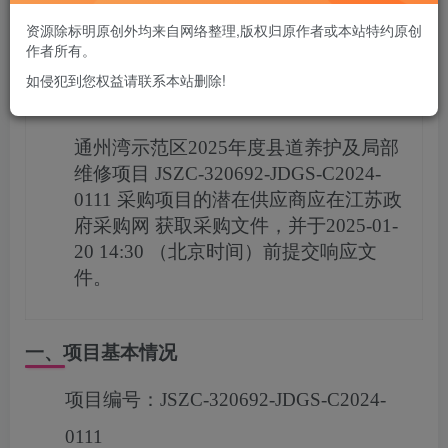
您当前未登录！建议登陆后购买，可保存购买订单
资源除标明原创外均来自网络整理,版权归原作者或本站特约原创
作者所有。
如侵犯到您权益请联系本站删除!
项目概况
通州湾示范区2025年度县道养护及局部
维修项目
JSZC-320692-JDGS-C2024-
0111
采购项目的潜在供应商应在
江苏政
府采购网
获取采购文件，并于
2025-01-
20 14:30
（北京时间）前提交响应文
件。
一、项目基本情况
项目编号：
JSZC-320692-JDGS-C2024-
0111