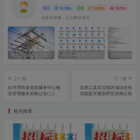
0
16.3W+
0
163W+
762W+
这家伙很懒，什么都没有写...
电力工程招投标方案模板
土建、房屋建设招标文件标书模板
it软件类投标书
上一篇
下一篇
白洋湾街道党群服务中心物
吴淞江及其沿线区域综合性
业管理服务采购公告(二)
功能提升规划研究采购公告
相关推荐