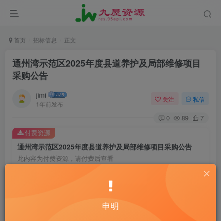
首页
招标信息
正文
通州湾示范区2025年度县道养护及局部维修项目
采购公告
jimi
关注
私信
1年前发布
0
89
7
付费资源
通州湾示范区2025年度县道养护及局部维修项目采购公告
此内容为付费资源，请付费后查看
20
￥
10
免费
黄金会员
￥
钻石会员
申明
立即购买