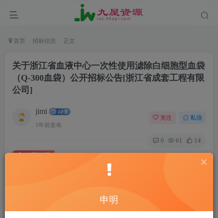
首页
招标信息
正文
关于浙江省血液中心一次性使用滤除白细胞型血袋
（Q-300血袋）公开招标公告[浙江省成套工程有限
公司]
jimi
关注
私信
1年前发布
0
61
14
付费资源
关于浙江省血液中心一次性使用滤除白细胞型血袋（Q-300血袋）公开招标公告[浙江省成套工程有限公司]
此内容为付费资源，请付费后查看
20
申明
￥