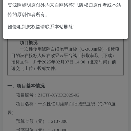
10
免费
黄金会员
￥
钻石会员
资源除标明原创外均来自网络整理,版权归原作者或本站
立即购买
特约原创作者所有。
您当前未登录！建议登陆后购买，可保存购买订单
如侵犯到您权益请联系本站删除!
项目概况
一次性使用滤除白细胞型血袋（Q-300血袋）
招标项
目的潜在投标人应在
政采云平台线上获取
获取（下载）
招标文件，并于
2025年02月07日 14:00
（北京时间）前
递交（上传）投标文件。
一、项目基本情况
项目编号：
ZJCTF-XYZX2025-02
项目名称：
一次性使用滤除白细胞型血袋（Q-300血
袋）
预算金额（元）：
2137800
最高限价（元）：
2130000