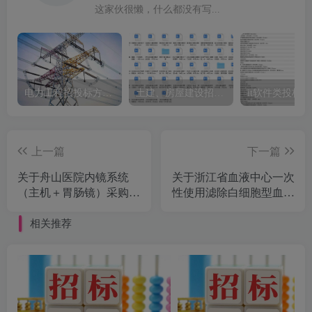
这家伙很懒，什么都没有写...
电力工程招投标方案模板
土建、房屋建设招标文件标书模板
it软件类投标
上一篇
下一篇
关于舟山医院内镜系统
关于浙江省血液中心一次
（主机＋胃肠镜）采购项
性使用滤除白细胞型血袋
目的公开招标公告[浙江
（Q-400血袋）公开招标
方舟工程造价咨询有限公
公告[浙江省成套工程有
相关推荐
司]
限公司]