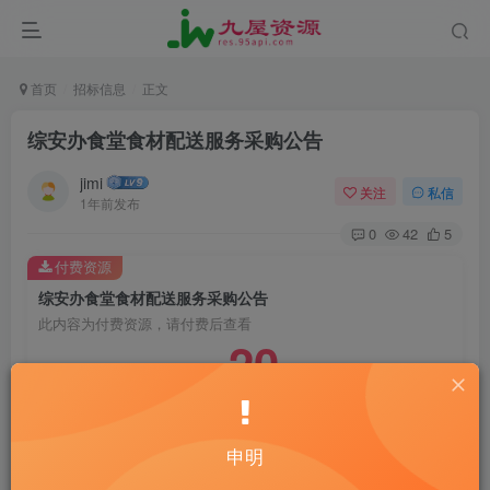
首页
招标信息
正文
综安办食堂食材配送服务采购公告
jimi
关注
私信
1年前发布
0
42
5
付费资源
综安办食堂食材配送服务采购公告
此内容为付费资源，请付费后查看
20
￥
10
免费
黄金会员
￥
钻石会员
立即购买
申明