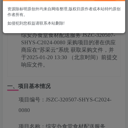
您当前未登录！建议登陆后购买，可保存购买订单
资源除标明原创外均来自网络整理,版权归原作者或本站特约原创
作者所有。
项目概况
如侵犯到您权益请联系本站删除!
综安办食堂食材配送服务
JSZC-320507-
SHYS-C2024-0080
采购项目的潜在供应
商应在
“苏采云”系统
获取采购文件，并
于
2025-01-20 13:30
（北京时间）前提交
响应文件。
一、项目基本情况
项目编号：
JSZC-320507-SHYS-C2024-
0080
项目名称：
综安办食堂食材配送服务