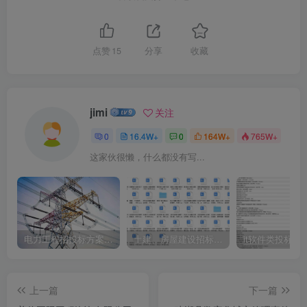
点赞
15
分享
收藏
jimi
关注
0
16.4W+
0
164W+
765W+
这家伙很懒，什么都没有写...
电力工程招投标方案模板
土建、房屋建设招标文件标书模板
it软件类投标书
上一篇
下一篇