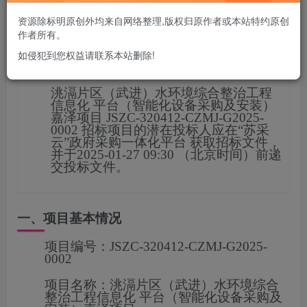
您当前未登录！建议登陆后购买，可保存购买订单
资源除标明原创外均来自网络整理,版权归原作者或本站特约原创
作者所有。
如侵犯到您权益请联系本站删除!
项目概况
洮滆片区（武进）水环境综合整治工程
信息化 平台（智能化设备采购及安装）
嘉泽项目
JSZC-320412-CZMJ-G2025-
0002
招标项目的潜在投标人应在
“苏采
云”政府采购一体化平台
获取招标文件，
并于
2025-01-27 09:30
（北京时间）前递
交投标文
件。
一、项目基本情况
项目编号：
JSZC-320412-CZMJ-G2025-
0002
项目名称：
洮滆片区（武进）水环境综合
整治工程信息化 平台（智能化设备采购及