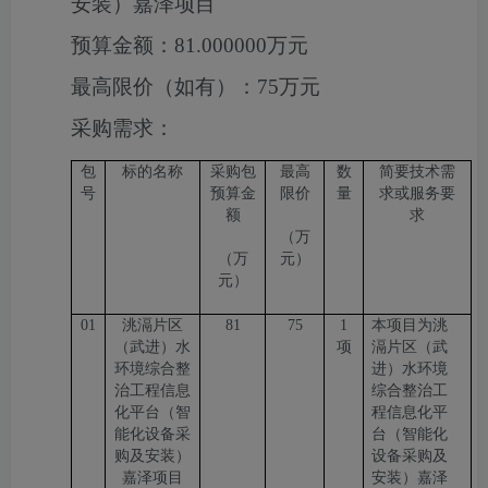
安装）嘉泽项目
预算金额：
81.000000万元
最高限价（如有）：
75万元
采购需求：
包
标的名称
采购包
最高
数
简要技术需
号
预算金
限价
量
求或服务要
额
求
（万
（万
元）
元）
01
洮滆片区
81
75
1
本项目为洮
（武进）水
项
滆片区（武
环境综合整
进）水环境
治工程信息
综合整治工
化平台（智
程信息化平
能化设备采
台（智能化
购及安装）
设备采购及
嘉泽项目
安装）嘉泽