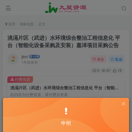
首页
招标信息
正文
洮滆片区（武进）水环境综合整治工程信息化 平
台（智能化设备采购及安装）嘉泽项目采购公告
jimi
关注
私信
1年前发布
0
97
15
付费资源
洮滆片区（武进）水环境综合整治工程信息化 平台（智能化设备采购及安装）嘉泽项目采购公告
此内容为付费资源，请付费后查看
20
￥
10
2
黄金会员
￥
钻石会员
￥
申明
立即购买