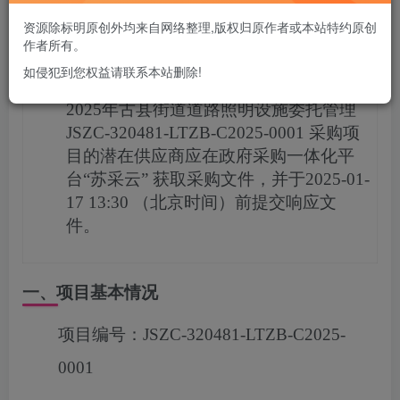
您当前未登录！建议登陆后购买，可保存购买订单
资源除标明原创外均来自网络整理,版权归原作者或本站特约原创
作者所有。
项目概况
如侵犯到您权益请联系本站删除!
2025年古县街道道路照明设施委托管理
JSZC-320481-LTZB-C2025-0001
采购项
目的潜在供应商应在
政府采购一体化平
台“苏采云”
获取采购文件，并于
2025-01-
17 13:30
（北京时间）前提交响应文
件。
一、项目基本情况
项目编号：
JSZC-320481-LTZB-C2025-
0001