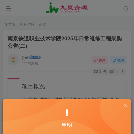
首页
招标信息
正文
南京铁道职业技术学院2025年日常维修工程采购
公告(二)
jimi
关注
私信
1年前发布
0
100
8
项目概况
南京铁道职业技术学院2025年日常维修
工程
JSZC-320000-JCEC-C2025-0002
采
购项目的潜在供应商应在
登陆 e 交易平
台（http://www.ejy365.com）
获取采购文
申明
件，并于
2025-01-17 14:30
（北京时间）