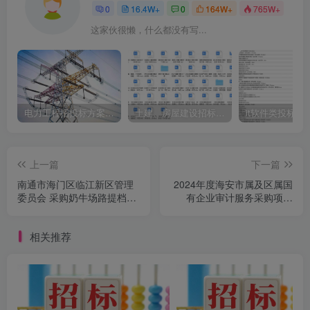
0
16.4W+
0
164W+
765W+
这家伙很懒，什么都没有写...
电力工程招投标方案模板
土建、房屋建设招标文件标书模板
it软件类投标书
上一篇
下一篇
南通市海门区临江新区管理
2024年度海安市属及区属国
委员会 采购奶牛场路提档升
有企业审计服务采购项目
级项目采购公告
（二次）采购公告
相关推荐