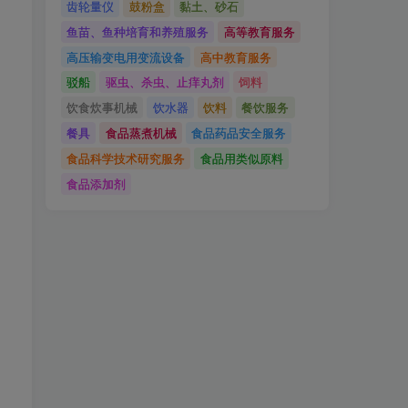
用
齿轮量仪
鼓粉盒
黏土、砂石
鱼苗、鱼种培育和养殖服务
高等教育服务
高压输变电用变流设备
高中教育服务
驳船
驱虫、杀虫、止痒丸剂
饲料
饮食炊事机械
饮水器
饮料
餐饮服务
餐具
食品蒸煮机械
食品药品安全服务
食品科学技术研究服务
食品用类似原料
食品添加剂