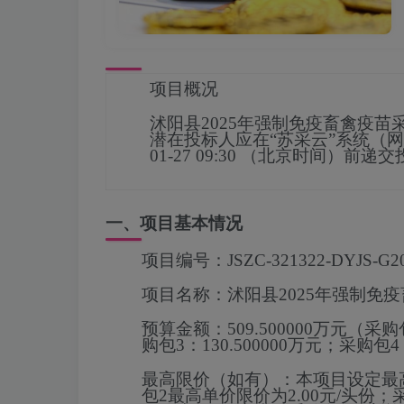
项目概况
沭阳县2025年强制免疫畜禽疫苗
潜在投标人应在
“苏采云”系统（网址： ht
01-27 09:30
（北京时间）前递交
一、项目基本情况
项目编号：
JSZC-321322-DYJS-G2
项目名称：
沭阳县2025年强制免
预算金额：
509.500000万元（采购
购包3：130.500000万元；采购包4：
最高限价（如有）：
本项目设定最
包2最高单价限价为2.00元/头份；