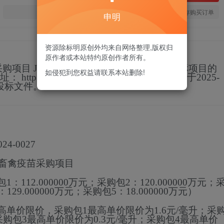
您当前未登录！建议登陆后购买，可保存购买订单
申明
资源除标明原创外均来自网络整理,版权归
原作者或本站特约原创作者所有。
采购项目
JSZC-321322-DYJS-G2024-0027
招标项目的
如侵犯到您权益请联系本站删除!
tp://jszfcg.jsczt.cn/）
获取招标文件，并于
2025-
投标文
件。
024-0027
疫畜禽疫苗采购项目
包1：112.000000万元；采购包2：120.000000万元；
129.000000万元；采购包5：18.000000万元）
高单价限价，采购包1最高单价限价为1.6元/毫升；采
采购包3最高单价限价为0.3元/毫升；采购包4最高单价