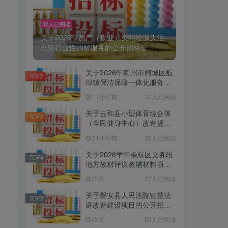
32人已阅读
关于2026年房产（物业）类纠纷源头治
理暨行业性调解服务的公开招标公...
关于2026年衢州市柯城区航
TOP2
埠镇保洁保绿一体化服务项
目的公开招标公告[浙江豪圣
17小时前
31人已阅读
建设项目管理有限公司]
关于云和县小型体育综合体
TOP3
（全民健身中心）改造提升
项目信息化工程采购项目
21小时前
39人已阅读
（第二次）的公开招标公告
[云和县云采工程咨询有限公
关于2026学年余杭区义务段
TOP4
司]
地方教材评议教辅材料项目
采购的公开招标公告[浙江中
昨天
27人已阅读
达工程造价事务所有限公司]
关于磐安县人民法院智慧法
TOP5
庭改造建设项目的公开招标
公告[金华市政府采购中心磐
昨天
50人已阅读
安县分中心]