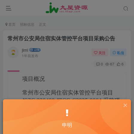
首页
招标信息
正文
常州市公安局住宿实体管控平台项目采购公告
jimi
关注
私信
1年前发布
0
67
6
项目概况
常州市公安局住宿实体管控平台项目
JSZC-320400-JZCG-C2025-0004
采购项
目的潜在供应商应在
“苏采云”政府采购一
体化平台
获取采购文件，并于
2025-01-
21 09:30
（北京时间）前提交响应文
申明
件。