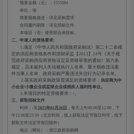
预算金额（元）：
1553584
单位：项
简要规格描述：详见采购需求
合同履约期限：详见招标文件
本项目（否）接受联合体投标
。
二、申请人的资格要求
:
1.满足
《中华人民共和国政府采购法》第二十二条规
定的供应商资格条件和浙财采监【
2013】24号《关于规
范政府采购供应商资格设定及资格审查的通知》第六条
规定，且未被列入失信被执行人名单、重大税收违法案
件当事人名单、政府采购严重违法失信行为记录名单。
2.落实政府采购政策需满足的资格要求
：
供应商为中
小企业
/小微企业或监狱企业或残疾人福利性单位。
3.本项目的特定资格要求：
/
。
三、获取招标文件
时间：
/至
202
5
年
01
月
26
日
，每天上午
00:00至12:00，下
午12:00至23:59（北京时间，线上获取法定节假日均可，线下
获取文件法定节假日除外）
地点（网址）：浙江政府采购网