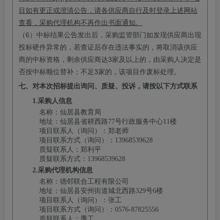
目如有更正或澄清公告，请各供应商自行及时
登录
上述网站
查看，采购代理机构不再作出书面通知。
6
（
）中标结果公告发出后，采购监管部门如发现供应商出现
投标硬件异常的，若查证后存在违法事实的，将取消该供应
3
商的中标资格，剩余供应商达
家及以上的，由采购人决定是
3
否按中标顺位替补；不足
家的，该项目作废标处理
。
七、对本次招标提出询问、质疑、投诉，请按以下方式联系
1.采购人信息
名
称：
仙居县教育局
地
址：
仙居县省耕西路
77号行政服务中心11楼
项目联系人（询问）：
郑老师
项目联系方式（询问）：
13968539628
质疑联系人：
郑
利平
质疑联系方式：
13968539628
2.采购代理机构信息
名称：
德邻联合工程有限公司
地址：
仙居县安州街道城北西路
329号6楼
项目联系人（询问）：
张工
项目联系方式（询问）：
0576-87825556
质疑联系人：
季
工