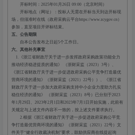
开标时间：
2025
年
01
月
26
日
09:00
（北京时间）
开标地点（网址）：投标人无需在开标当天到达开标现
场，但须准时在线（政府采购云平台
https://www.zcygov.cn）
参加，直至项目开评标结束。
五、公告期限
自本公告发布之
日起
5个工作
日。
六、其他补充事宜
1.《浙江省财政厅关于进一步发挥政府采购政策功能全力
推动经济稳进提质的通知》 （浙财采监（2023）3号）、
《浙江省财政厅关于进一步促进政府采购公平竞争打造最优
营商环境的通知》（浙财采监（2021）22号））、《浙江省
财政厅关于进一步加大政府采购支持中小企业力度助力扎实
稳住经济的通知》 （浙财采监（2023）8号）已分别于2023
年1月29日、2023年2月1日和2023年7月1日开始实施，此前有
关规定与上述文件内容不一致的，按上述文件要求执行。
2.根据《浙江省财政厅关于进一步促进政府采购公平竞
争打造最优营商环境的通知》（浙财采监（2021）22号）文
件关于“健全行政裁决机制”要求，鼓励供应商在线提起询