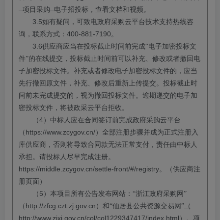
–
–
项目采购
电子招投标，查看文档和视频。
3.5
如有疑问，可致电政府采购云平台技术支持热线咨
400-881-7190
询，联系方式：
。
3.6
供应商应当在投标截止时间前完成
“电子加密投标文
件”的在线提交，投标截止时间前可以补充、修改或者撤回电
子加密投标文件。补充或者修改电子加密投标文件的，应当
先行撤回原文件
，补充、修改后重新上传提交。
投标
截止时
间前未完成提交的，视为撤回
投标
文件。逾期递交的电子加
密
投标
文件，将被政采云平台拒收。
4
（
）
中标人应在合同签订前完成政府采购云平台
https://www.zcygov.cn/
（
）全部注册步骤并成为正式注册入
库供应商，否则将导致合同款无法正常支付，责任由中标人
承担。请投标人尽早完成注册。
https://middle.zcygov.cn/settle-front/#/registry
。（供应商注
册页面）
5
（
）本项目所有公告发布网站：“浙江政府采购网”
http://zfcg.czt.zj.gov.cn
（
）和“仙居县公共资源交易网”
（
http://www.zjxj.gov.cn/col/col1229347417/index.html
）。项