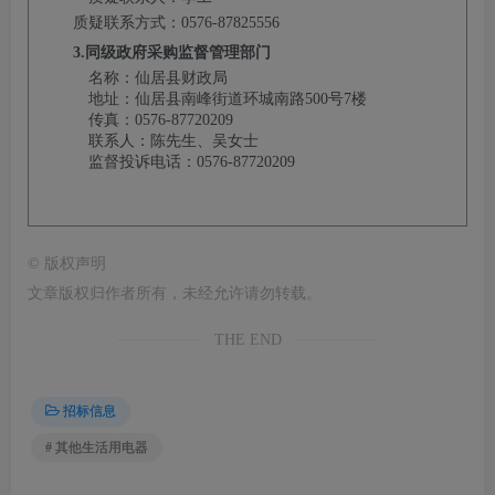
质疑联系方式：
0576-87825556
3.同级政府采购监督管理部门
名
称：仙居县财政局
地
址：仙居县南峰街道环城南路500号7楼
传
真：0576-87720209
联
系
人：
陈先生、吴女士
监督投诉电话：
0576-87720209
©
版权声明
文章版权归作者所有，未经允许请勿转载。
THE END
招标信息
# 其他生活用电器