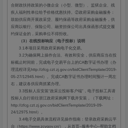
合财政扶持政策的小微企业（小型、微型）、监狱企业、残
疾人福利性单位给予价格优惠扶持。②政府采购金融服务：
鼓励供应商开展政采贷、履约保函等政府采购金融服务，供
应商以银行、保险公司、融资担保公司出具保函形式提交履
约保证金的，采购单位不得拒收。
3
（
）
在线投标响应（电子投标）说明
3.1
本项目采用政府采购电子化交易。
3.2
为确保网上操作合法、有效和安全，供应商应当在投
CA
标截止时间前，完成电子交易平台上的
数字证书办理（办
http://zfcg.czt.zj.gov.cn/bidClientTemplate/2019-
理流程详见
05-27/12945.html
CA
）。完成
数字证书办理时间预计一周左
右，建议各供应商抓紧办理。
3.3
“
”
投标人应安装
政采云投标客户端
，电子投标工具请
投标人自行前往浙江政府采购网下载并安装，（下载网址：
http://zfcg.czt.zj.gov.cn/bidClientTemplate/2019-09-
24/12975.html
）。
3.4
电子交易具体流程详见操作指南：登录政府采购云平
https://www.zcygov.cn/
–
–
台（
），从首页
服务中心
帮助文档