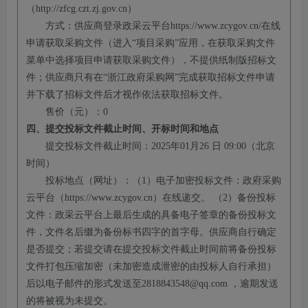
（
http://zfcg.czt.zj.gov.cn）
方式：供应商登录政采云平台
https://www.zcygov.cn/在线
申请获取采购文件（进入“项目采购”应用，在获取采购文件
菜单中选择项目申请获取采购文件），不提供纸制版招标文
件；供应商只有在“浙江政府采购网”完成获取招标文件申请
并下载了招标文件后才视作依法获取招标文件。
售价（元）：
0
四、提交投标文件截止时间、开标时间和地点
提交投标文件截止时间：
2025
年
01
月
26
日
09:00
（北京
时间）
投标地点（网址）：（
1）电子加密投标文件：政府采购
云平台（https://www.zcygov.cn）在线递交。 （2）备份投标
文件：政采云平台上最后生成的具备电子签章的备份投标文
件，文件名后缀为备份标书四字的首字母。供应商自行确定
是否提交；若提交请在提交投标文件截止时间前将备份投标
文件打包压缩加密（未加密造成泄密的由投标人自行承担）
后以电子邮件的形式发送至
2818843548@qq.com
，逾期发送
的将被视为未提交。