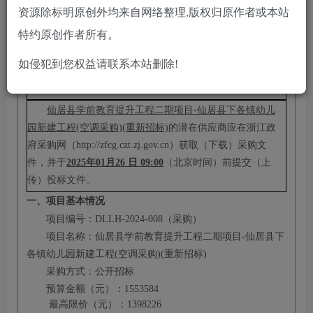
立即购买
资源除标明原创外均来自网络整理,版权归原作者或本站
特约原创作者所有。
您当前未登录！建议登陆后购买，可保存购买订单
如侵犯到您权益请联系本站删除!
项目概况
仙居县学前教育提升工程二期项目
-仙居县下各镇幼儿
园新建工程(空调采购)(重新招标)
的潜在供应商应在浙江政
府采购网（
http://zfcg.czt.zj.gov.cn）获取（下载）采购文
件
，并于
202
5
年
01
月
26
日
09:00
（北京时间）前提交（上
传）投标文件。
一、项目基本情况
项目编号：
DLLH-2024-008（采购）
项目名称：
仙居县学前教育提升工程二期项目
-仙居县下
各镇幼儿园新建工程(空调采购)(重新招标)
采购方式：公开招标
预算金额（元）：
1553584
最高限价（元）：
1398226