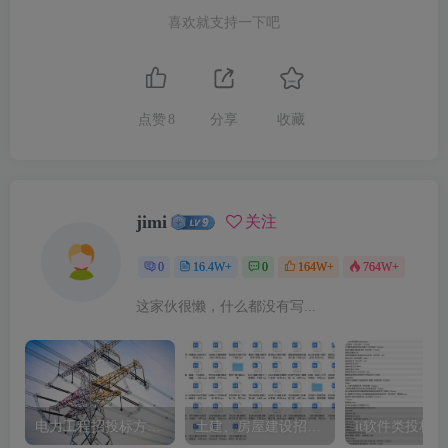
喜欢就支持一下吧
点赞
8
分享
收藏
jimi
关注
0
16.4W+
0
164W+
764W+
这家伙很懒，什么都没有写...
电力工程招投标方案模板
土建、房屋建设招标文件标书模板
it软件类投标