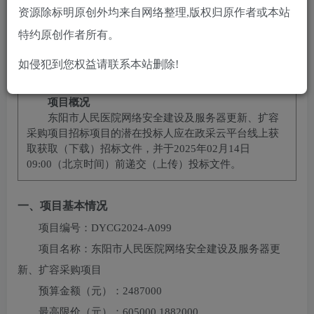
10
2
黄金会员
￥
钻石会员
￥
资源除标明原创外均来自网络整理,版权归原作者或本站
立即购买
特约原创作者所有。
您当前未登录！建议登陆后购买，可保存购买订单
如侵犯到您权益请联系本站删除!
项目概况
东阳市人民医院网络安全建设及服务器更新、扩容
采购项目
招标项目的潜在投标人应在
政采云平台线上获
取
获取（下载）招标文件，并于
2025年02月14日
09:00
（北京时间）前递交（上传）投标文件。
一、项目基本情况
项目编号：
DYCG2024-A099
项目名称：
东阳市人民医院网络安全建设及服务器更
新、扩容采购项目
预算金额（元）：
2487000
最高限价（元）：
605000,1882000