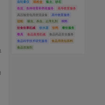
齿轮量仪
鼓粉盒
黏土、砂石
鱼苗、鱼种培育和养殖服务
高等教育服务
高压输变电用变流设备
高中教育服务
驳船
驱虫、杀虫、止痒丸剂
饲料
饮食炊事机械
饮水器
饮料
餐饮服务
餐具
食品蒸煮机械
食品药品安全服务
食品科学技术研究服务
食品用类似原料
食品添加剂
包
掏