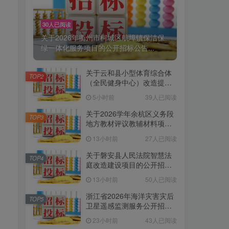
30人已阅读
关于2026年衢州市柯城区航埠镇保洁保
绿一体化服务项目的公开招标公告...
关于云和县小型体育综合体
TOP2
（全民健身中心）改造提升
项目信息化工程采购项目
5小时前
39人已阅读
（第二次）的公开招标公告
[云和县云采工程咨询有限公
关于2026学年余杭区义务段
TOP3
司]
地方教材评议教辅材料项目
采购的公开招标公告[浙江中
13小时前
27人已阅读
达工程造价事务所有限公司]
关于磐安县人民法院智慧法
TOP4
庭改造建设项目的公开招标
公告[金华市政府采购中心磐
13小时前
50人已阅读
安县分中心]
浙江省2026年海洋灾害灾后
TOP5
卫星遥感监测服务公开招标
公告
23小时前
43人已阅读