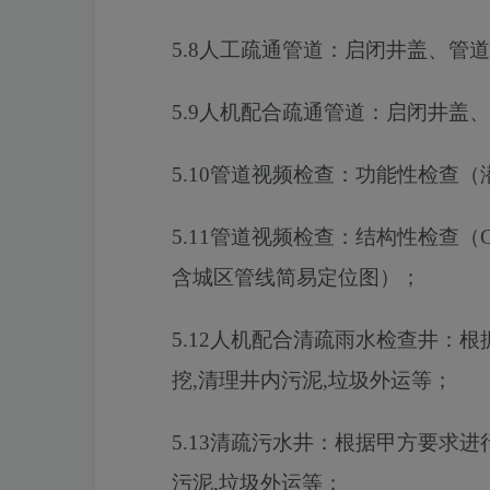
5.8
人工疏通管道
：
启闭井盖、管道
5.9
人机配合疏通管道
：
启闭井盖、
5.10
管道视频检查
：
功能性检查（
5.11
管道视频检查
：
结构性检查（
含城区管线简易定位图）
；
5.12
人机配合清疏雨水检查井
：
根
挖,清理井内污泥,垃圾外运等
；
5.13
清疏
污水井：
根据甲方要求进
污泥,垃圾外运等
；