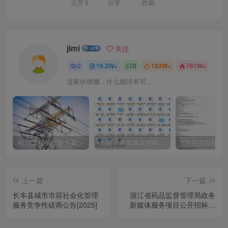
点赞
8
分享
收藏
jimi
关注
0
16.3W+
0
163W+
761W+
这家伙很懒，什么都没有写...
电力工程招投标方案模板
土建、房屋建设招标文件标书模板
it软件类投标书
上一篇
下一篇
长丰县城市市容社会化管理
浙江省药品监督管理局政务
服务竞争性磋商公告[2025]
新媒体服务项目公开招标公
告