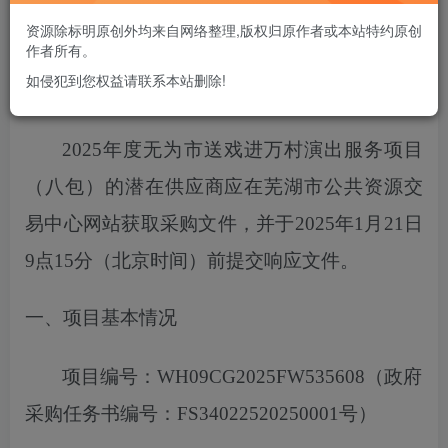
您当前未登录！建议登陆后购买，可保存购买订单
资源除标明原创外均来自网络整理,版权归原作者或本站特约原创
作者所有。
如侵犯到您权益请联系本站删除!
项目概况
2025年度无为市送戏进万村演出服务项目
（八包）
的潜在供应商应在芜湖市公共资源交
易中心网站获取采购文件，
并于
2025
年
1
月
21
日
9点15分
（北京时间）前提交响应文件。
一、项目基本情况
项目编号：
WH09CG2025FW535608
（政府
采购任务书编号：
FS34022520250001号）