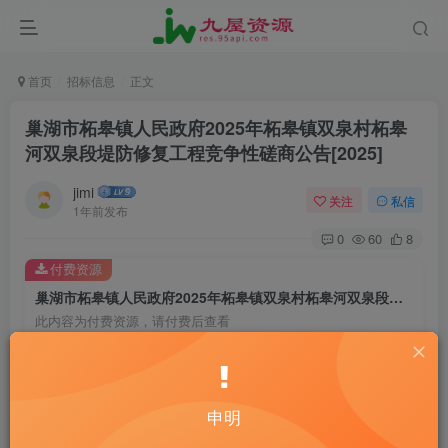
首页
招标信息
正文
巢湖市柘皋镇人民政府2025年柘皋镇双泉村柘皋
河双泉段堤防修复工程竞争性磋商公告[2025]
jimi
关注
私信
1年前发布
0
60
8
付费资源
巢湖市柘皋镇人民政府2025年柘皋镇双泉村柘皋河双泉段堤防修复工程竞争性磋商公告[2025]
此内容为付费资源，请付费后查看
20
￥
10
免费
黄金会员
￥
钻石会员
申明
立即购买