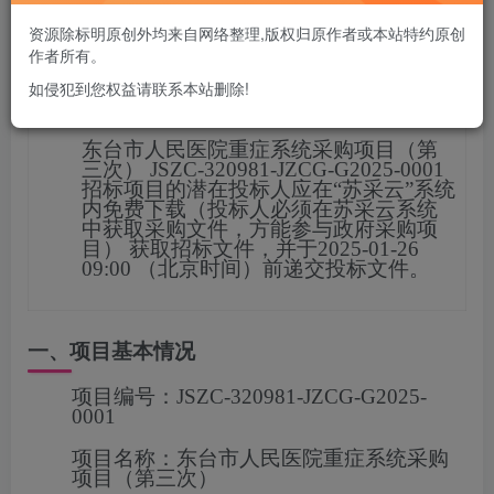
您当前未登录！建议登陆后购买，可保存购买订单
资源除标明原创外均来自网络整理,版权归原作者或本站特约原创
作者所有。
如侵犯到您权益请联系本站删除!
项目概况
东台市人民医院重症系统采购项目（第
三次）
JSZC-320981-JZCG-G2025-0001
招标项目的潜在投标人应在
“苏采云”系统
内免费下载（投标人必须在苏采云系统
中获取采购文件，方能参与政府采购项
目）
获取招标文件，并于
2025-01-26
09:00
（北京时间）前递交投标文
件。
一、项目基本情况
项目编号：
JSZC-320981-JZCG-G2025-
0001
项目名称：
东台市人民医院重症系统采购
项目（第三次）