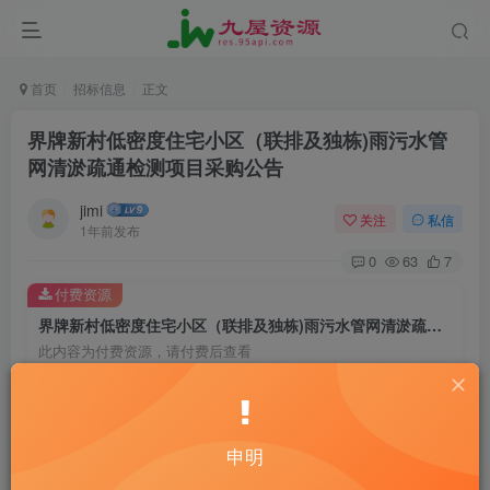
首页
招标信息
正文
界牌新村低密度住宅小区（联排及独栋)雨污水管
网清淤疏通检测项目采购公告
jimi
关注
私信
1年前发布
0
63
7
付费资源
界牌新村低密度住宅小区（联排及独栋)雨污水管网清淤疏通检测项目采购公告
此内容为付费资源，请付费后查看
20
￥
10
2
黄金会员
￥
钻石会员
￥
申明
立即购买