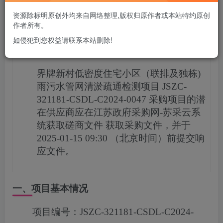
您当前未登录！建议登陆后购买，可保存购买订单
资源除标明原创外均来自网络整理,版权归原作者或本站特约原创
作者所有。
如侵犯到您权益请联系本站删除!
项目概况
界牌新村低密度住宅小区（联排及独栋)
雨污水管网清淤疏通检测项目
JSZC-
321181-CSDL-C2024-0047
采购项目的潜
在供应商应在
江苏政府采购网-苏采云系
统获取磋商文件
获取采购文件，并于
2025-01-15 09:30
（北京时间）前提交响
应文件。
一、项目基本情况
项目编号：
JSZC-321181-CSDL-C2024-