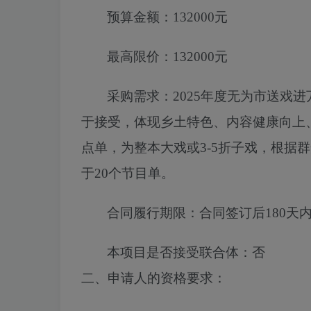
预算金额：
132000元
最高限价：
132000元
采购需求：
2025年度无为市送戏
于接受，体现乡土特色、内容健康向上
点单，为整本
大戏或
3-5折子戏，根
于20个节目单
。
合同履行期限：
合同签订后180天
本项目
是否
接受联合体
：
否
二、申请人的资格要求
：