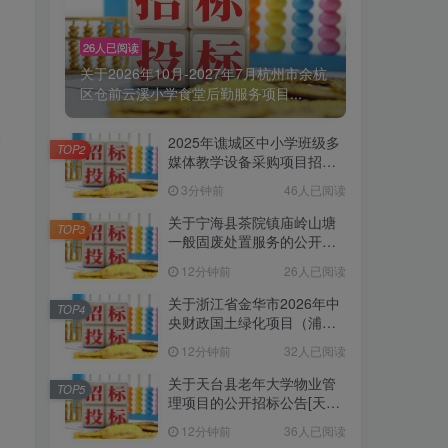
26人已阅读
关于2026年10月-2027年7月杭州市余杭
区仓前云溪小学食堂后勤服务项目...
乐
2025年谯城区中小学班级多
TOP2
媒体教学设备采购项目招标
公告
3分钟前
46人已阅读
关于宁海县茶院镇庙岭山塘
TOP3
一般固废处置服务的公开招
标公告[宁波工建工程造价咨
12分钟前
26人已阅读
询有限公司]
关于浙江省金华市2026年中
TOP4
央财政国土绿化项目（浦江
县）白马镇标段的公开招标
12分钟前
32人已阅读
公告[科信联合工程咨询有限
公司]
关于天台县老年大学物业管
TOP5
理项目的公开招标公告[天台
县公共资源交易中心]
12分钟前
36人已阅读