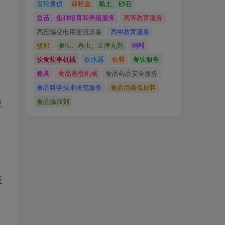
齿轮量仪
鼓粉盒
黏土、砂石
鱼苗、鱼种培育和养殖服务
高等教育服务
高压输变电用变流设备
高中教育服务
驳船
驱虫、杀虫、止痒丸剂
饲料
饮食炊事机械
饮水器
饮料
餐饮服务
餐具
食品蒸煮机械
食品药品安全服务
食品科学技术研究服务
食品用类似原料
食品添加剂
应
至