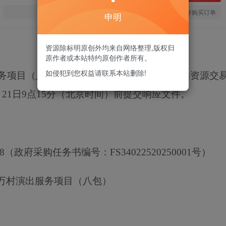
您当前未登录！建议登陆后购买，可保存购买订单
申明
资源除标明原创外均来自网络整理,版权归
原作者或本站特约原创作者所有。
如侵犯到您权益请联系本站删除!
服务项目（八包）
的潜在供应商应在芜湖市公共资源交
月
21
日
9点15分
（北京时间）前提交响应文件。
8
（政府采购任务书编号：
FS34022520250001号）
进万村演出服务项目（八包）