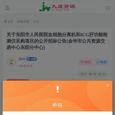
首页
招标信息
正文
关于东阳市人民医院血细胞分离机和ICG肝功能检
测仪采购项目的公开招标公告[金华市公共资源交
易中心东阳分中心]
jimi
关注
私信
1年前发布
0
50
13
付费资源
关于东阳市人民医院血细胞分离机和ICG肝功能检测仪采购项目的公开招标公告[金华市公共资源交易中心东阳分中心]
此内容为付费资源，请付费后查看
20
申明
￥