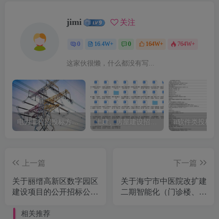
jimi
关注
0
16.4W+
0
164W+
764W+
这家伙很懒，什么都没有写...
电力工程招投标方案模板
土建、房屋建设招标文件标书模板
it软件类投标
上一篇
下一篇
关于丽缙高新区数字园区
关于海宁市中医院改扩建
建设项目的公开招标公告
二期智能化（门诊楼、老
[浙江鼎峰工程咨询有限
住院楼改造）的公开招标
公司]
公告[浙江正大工程管理
相关推荐