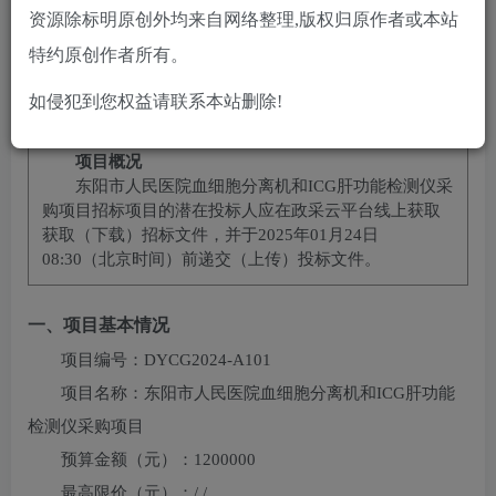
10
2
黄金会员
￥
钻石会员
￥
资源除标明原创外均来自网络整理,版权归原作者或本站
立即购买
特约原创作者所有。
您当前未登录！建议登陆后购买，可保存购买订单
如侵犯到您权益请联系本站删除!
项目概况
东阳市人民医院血细胞分离机和ICG肝功能检测仪采
购项目
招标项目的潜在投标人应在
政采云平台线上获取
获取（下载）招标文件，并于
2025年01月24日
08:30
（北京时间）前递交（上传）投标文件。
一、项目基本情况
项目编号：
DYCG2024-A101
项目名称：
东阳市人民医院血细胞分离机和ICG肝功能
检测仪采购项目
预算金额（元）：
1200000
最高限价（元）：
/,/