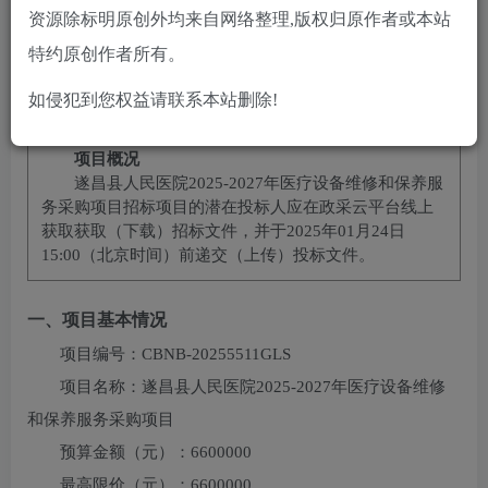
10
2
黄金会员
￥
钻石会员
￥
资源除标明原创外均来自网络整理,版权归原作者或本站
立即购买
特约原创作者所有。
您当前未登录！建议登陆后购买，可保存购买订单
如侵犯到您权益请联系本站删除!
项目概况
遂昌县人民医院2025-2027年医疗设备维修和保养服
务采购项目
招标项目的潜在投标人应在
政采云平台线上
获取
获取（下载）招标文件，并于
2025年01月24日
15:00
（北京时间）前递交（上传）投标文件。
一、项目基本情况
项目编号：
CBNB-20255511GLS
项目名称：
遂昌县人民医院2025-2027年医疗设备维修
和保养服务采购项目
预算金额（元）：
6600000
最高限价（元）：
6600000