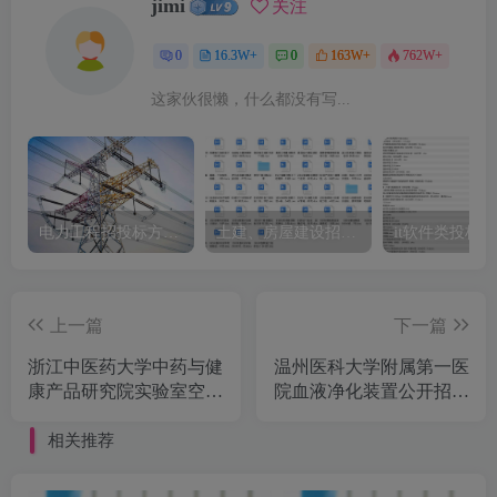
jimi
关注
0
16.3W+
0
163W+
762W+
这家伙很懒，什么都没有写...
电力工程招投标方案模板
土建、房屋建设招标文件标书模板
it软件类投标
上一篇
下一篇
浙江中医药大学中药与健
温州医科大学附属第一医
康产品研究院实验室空调
院血液净化装置公开招标
项目（重新采购）公开招
公告
标公告
相关推荐