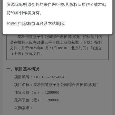
立即购买
资源除标明原创外均来自网络整理,版权归原作者或本站
特约原创作者所有。
您当前未登录！建议登陆后购买，可保存购买订单
如侵犯到您权益请联系本站删除!
项目概况
星桥街道燕子湖公园综合养护管理项目
招标项目的
潜在投标人应在
政采云平台线上获取
获取（下载）招标
文件，并于
2025年01月23日 09:30
（北京时间）前递交
（上传）投标文件。
一、项目基本情况
项目编号：
ZJCTCG-2025-004
项目名称：
星桥街道燕子湖公园综合养护管理项目
预算金额（元）：
1200000
最高限价（元）：
1200000
采购需求：