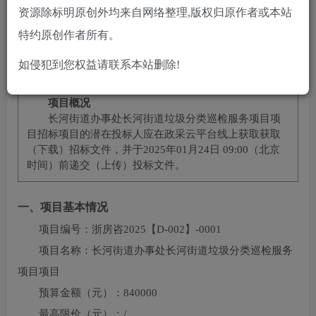
10
2
黄金会员
￥
钻石会员
￥
资源除标明原创外均来自网络整理,版权归原作者或本站
立即购买
特约原创作者所有。
您当前未登录！建议登陆后购买，可保存购买订单
如侵犯到您权益请联系本站删除!
项目概况
长河街道办事处长河街道垃圾分类巡检服务项目项
目
招标项目的潜在投标人应在
政采云平台线上获取
获取
（下载）招标文件，并于
2025年01月24日 09:00
（北京
时间）前递交（上传）投标文件。
一、项目基本情况
项目编号：
浙房咨2025【D-002】-0001
项目名称：
长河街道办事处长河街道垃圾分类巡检服务
项目项目
预算金额（元）：
840000
最高限价（元）：
/