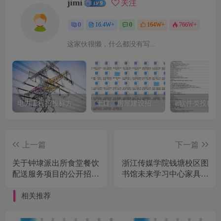
jimi
关注
0
16.4W+
0
164W+
766W+
这家伙很懒，什么都没有写...
电力工程招投标方案模板
土建、房屋建设招标文件标书模板
it软件类投标
上一篇
下一篇
关于钟埭派出所食堂餐饮
浙江传媒学院钱塘校区图
配送服务项目的公开招标
书馆未来学习中心家具采
公告[嘉兴市银建工程咨
购项目公开招标公告
询评估有限公司]
相关推荐